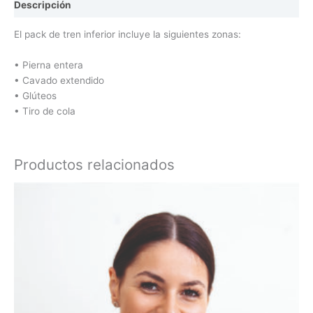
Descripción
El pack de tren inferior incluye la siguientes zonas:
• Pierna entera
• Cavado extendido
• Glúteos
• Tiro de cola
Productos relacionados
El
El
precio
precio
original
actual
era:
es:
$ 15.800.
$ 9.500.