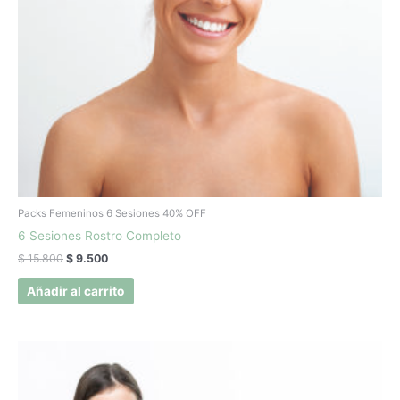
Packs Femeninos 6 Sesiones 40% OFF
6 Sesiones Rostro Completo
$
15.800
$
9.500
Añadir al carrito
El
El
precio
precio
original
actual
era:
es: