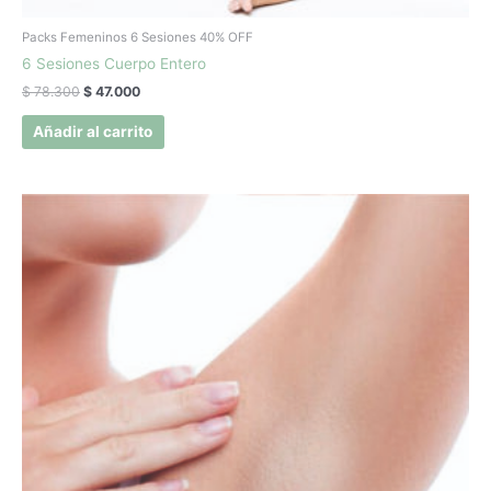
Packs Femeninos 6 Sesiones 40% OFF
6 Sesiones Cuerpo Entero
$
78.300
$
47.000
Añadir al carrito
El
El
precio
precio
original
actual
era:
es:
$ 15.900.
$ 9.570.