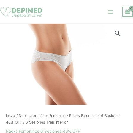
Ir
al
contenido
El
El
6
precio
precio
Sesiones
original
actual
Tren
era:
es:
Inferior
$ 45.000.
$ 27.000.
cantidad
Inicio
/
Depilación Láser Femenina
/
Packs Femeninos 6 Sesiones
40% OFF
/ 6 Sesiones Tren Inferior
Packs Femeninos 6 Sesiones 40% OFF