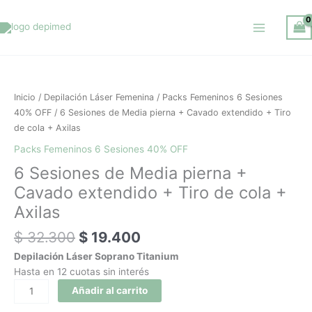
Ir
al
contenido
El
El
6
precio
precio
Sesiones
original
actual
de
Inicio
/
Depilación Láser Femenina
/
Packs Femeninos 6 Sesiones
era:
es:
Media
40% OFF
/ 6 Sesiones de Media pierna + Cavado extendido + Tiro
$ 32.300.
$ 19.400.
pierna
de cola + Axilas
+
Packs Femeninos 6 Sesiones 40% OFF
Cavado
6 Sesiones de Media pierna +
extendido
+
Cavado extendido + Tiro de cola +
Tiro
Axilas
de
cola
$
32.300
$
19.400
+
Depilación Láser Soprano Titanium
Axilas
Hasta en 12 cuotas sin interés
cantidad
Añadir al carrito