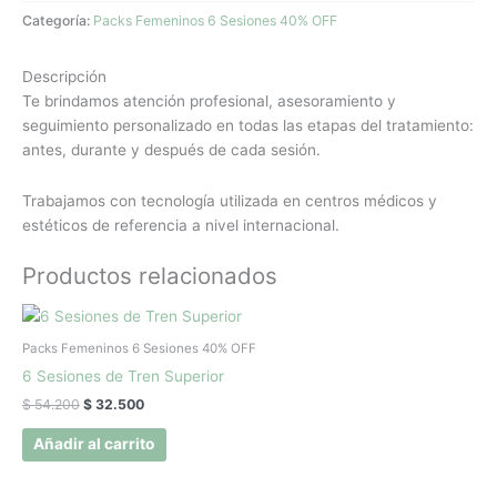
Categoría:
Packs Femeninos 6 Sesiones 40% OFF
Descripción
Te brindamos atención profesional, asesoramiento y
seguimiento personalizado en todas las etapas del tratamiento:
antes, durante y después de cada sesión.
Trabajamos con tecnología utilizada en centros médicos y
estéticos de referencia a nivel internacional.
Productos relacionados
El
El
precio
precio
original
actual
Packs Femeninos 6 Sesiones 40% OFF
era:
es:
6 Sesiones de Tren Superior
$ 54.200.
$ 32.500.
$
54.200
$
32.500
Añadir al carrito