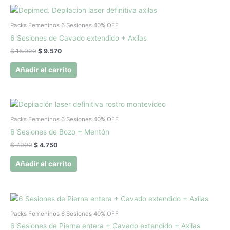
El
El
precio
precio
original
actual
Packs Femeninos 6 Sesiones 40% OFF
era:
es:
6 Sesiones de Cavado extendido + Axilas
$ 15.900.
$ 9.570.
$
15.900
$
9.570
Añadir al carrito
El
El
precio
precio
original
actual
Packs Femeninos 6 Sesiones 40% OFF
era:
es:
6 Sesiones de Bozo + Mentón
$ 7.900.
$ 4.750.
$
7.900
$
4.750
Añadir al carrito
El
El
precio
precio
original
actual
Packs Femeninos 6 Sesiones 40% OFF
era:
es:
6 Sesiones de Pierna entera + Cavado extendido + Axilas
$ 35.800.
$ 21.500.