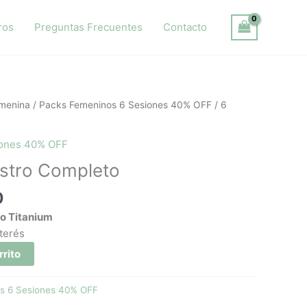
ros
Preguntas Frecuentes
Contacto
El
emenina
/
Packs Femeninos 6 Sesiones 40% OFF
/ 6
precio
actual
iones 40% OFF
es:
stro Completo
0.
$ 9.500.
0
no Titanium
nterés
rrito
s 6 Sesiones 40% OFF