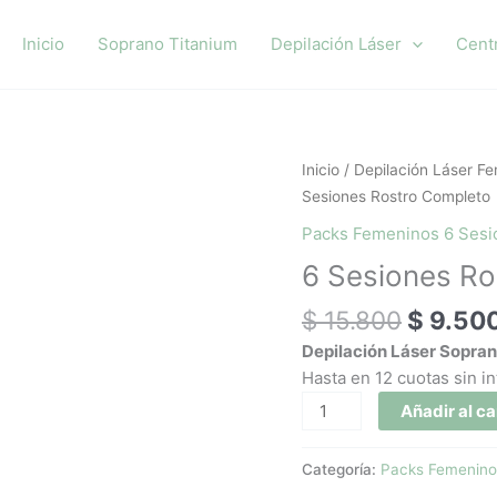
Inicio
Soprano Titanium
Depilación Láser
Cent
El
6
Inicio
/
Depilación Láser F
precio
Sesiones
Sesiones Rostro Completo
original
Rostro
Packs Femeninos 6 Ses
era:
Completo
6 Sesiones Ro
$ 15.80
cantidad
$
15.800
$
9.50
Depilación Láser Sopra
Hasta en 12 cuotas sin i
Añadir al ca
Categoría:
Packs Femenino