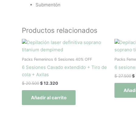
Submentón
Productos relacionados
El
El
El
precio
precio
p
original
actual
or
era:
es:
er
Packs Femeninos 6 Sesiones 40% OFF
Packs Feme
$ 20.500.
$ 12.320.
$ 
6 Sesiones Cavado extendido + Tiro de
6 sesione
cola + Axilas
$
27.500
$
$
20.500
$
12.320
Añadi
Añadir al carrito