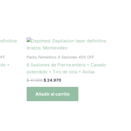
El
El
precio
precio
original
actual
era:
es:
OFF
Packs Femeninos 6 Sesiones 40% OFF
$ 41.600.
$ 24.970.
ido +
6 Sesiones de Pierna entera + Cavado
extendido + Tiro de cola + Axilas
$
41.600
$
24.970
Añadir al carrito