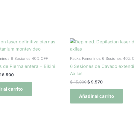
El
El
El
recio
precio
precio
precio
iginal
actual
original
actual
a:
es:
era:
es:
ninos 6 Sesiones 40% OFF
Packs Femeninos 6 Sesiones 40% 
27.500.
$ 16.500.
$ 15.900.
$ 9.570.
s de Pierna entera + Bikini
6 Sesiones de Cavado extend
Axilas
16.500
$
15.900
$
9.570
r al carrito
Añadir al carrito