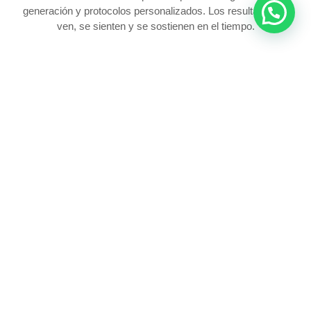
generación y protocolos personalizados. Los resultados se
ven, se sienten y se sostienen en el tiempo.
Antes
Después
Nuestra Experiencia en Números
0
+
SESIONES DESDE 2021
0
CENTROS EN URUGUAY