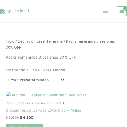
Ir
al
contenido
Inicio
/
Depilación Láser Femenina
/ Packs Femeninos 3 sesiones
30% OFF
Packs Femeninos 3 sesiones 30% OFF
Mostrando 1–12 de 15 resultados
El
El
precio
precio
original
actual
Packs Femeninos 3 sesiones 30% OFF
era:
es:
3 Sesiones de Cavado extendido + Axilas
$ 8.900.
$ 6.200.
$
8.900
$
6.200