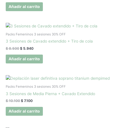
Añadir al carrito
El
El
precio
precio
original
actual
Packs Femeninos 3 sesiones 30% OFF
era:
es:
3 Sesiones de Cavado extendido + Tiro de cola
$ 8.500.
$ 5.940.
$
8.500
$
5.940
Añadir al carrito
El
El
precio
precio
original
actual
Packs Femeninos 3 sesiones 30% OFF
era:
es:
3 Sesiones de Media Pierna + Cavado Extendido
$ 10.100.
$ 7.100.
$
10.100
$
7.100
Añadir al carrito