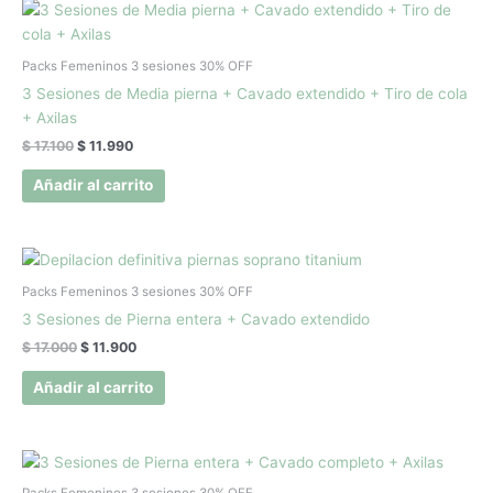
El
El
precio
precio
original
actual
era:
es:
Packs Femeninos 3 sesiones 30% OFF
$ 17.100.
$ 11.990.
3 Sesiones de Media pierna + Cavado extendido + Tiro de cola
+ Axilas
$
17.100
$
11.990
Añadir al carrito
El
El
precio
precio
original
actual
Packs Femeninos 3 sesiones 30% OFF
era:
es:
3 Sesiones de Pierna entera + Cavado extendido
$ 17.000.
$ 11.900.
$
17.000
$
11.900
Añadir al carrito
El
El
precio
precio
original
actual