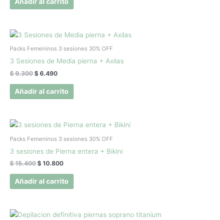
Añadir al carrito
El
El
precio
precio
original
actual
Packs Femeninos 3 sesiones 30% OFF
era:
es:
3 Sesiones de Media pierna + Axilas
$ 9.300.
$ 6.490.
$
9.300
$
6.490
Añadir al carrito
El
El
precio
precio
original
actual
Packs Femeninos 3 sesiones 30% OFF
era:
es:
3 sesiones de Pierna entera + Bikini
$ 15.400.
$ 10.800.
$
15.400
$
10.800
Añadir al carrito
El
El