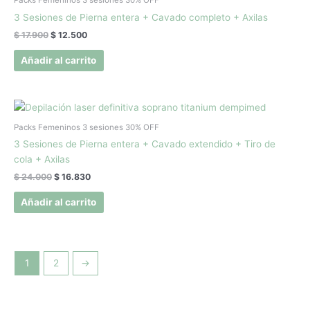
Packs Femeninos 3 sesiones 30% OFF
era:
es:
3 Sesiones de Pierna entera + Cavado completo + Axilas
$ 17.900.
$ 12.500.
$
17.900
$
12.500
Añadir al carrito
El
El
precio
precio
original
actual
Packs Femeninos 3 sesiones 30% OFF
era:
es:
3 Sesiones de Pierna entera + Cavado extendido + Tiro de
$ 24.000.
$ 16.830.
cola + Axilas
$
24.000
$
16.830
Añadir al carrito
1
2
→