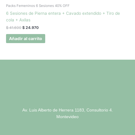
precio
precio
original
actual
Packs Femeninos 6 Sesiones 40% OFF
era:
es:
6 Sesiones de Pierna entera + Cavado extendido + Tiro de
$ 41.600.
$ 24.970.
cola + Axilas
$
41.600
$
24.970
Añadir al carrito
Av. Luis Alberto de Herrera 1183, Consultorio 4.
Montevideo