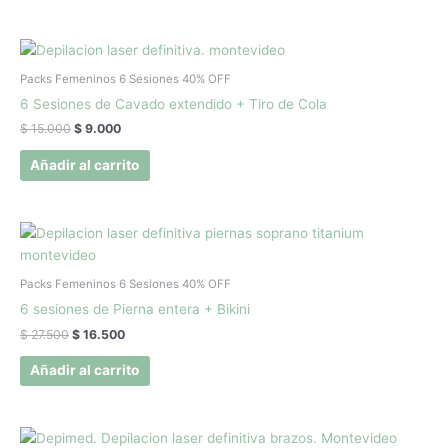
El
El
precio
precio
original
actual
Packs Femeninos 6 Sesiones 40% OFF
era:
es:
6 Sesiones de Cavado extendido + Tiro de Cola
$ 15.000.
$ 9.000.
$
15.000
$
9.000
Añadir al carrito
El
El
precio
precio
original
actual
era:
es:
Packs Femeninos 6 Sesiones 40% OFF
$ 27.500.
$ 16.500.
6 sesiones de Pierna entera + Bikini
$
27.500
$
16.500
Añadir al carrito
El
El