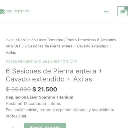
Ir
al
contenido
El
El
6
precio
precio
Sesiones
original
actual
de
Inicio
/
Depilación Láser Femenina
/
Packs Femeninos 6 Sesiones
era:
es:
Pierna
40% OFF
/ 6 Sesiones de Pierna entera + Cavado extendido +
$ 35.800.
$ 21.500.
entera
Axilas
+
Packs Femeninos 6 Sesiones 40% OFF
Cavado
6 Sesiones de Pierna entera +
extendido
+
Cavado extendido + Axilas
Axilas
$
35.800
$
21.500
cantidad
Depilación Láser Soprano Titanium
Hasta en 12 cuotas sin interés
Evaluación inicial, protocolos personalizados y seguimiento
profesional.
Añadir al carrito