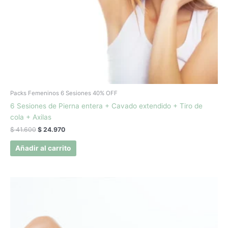
Packs Femeninos 6 Sesiones 40% OFF
6 Sesiones de Pierna entera + Cavado extendido + Tiro de
cola + Axilas
$
41.600
$
24.970
Añadir al carrito
El
El
precio
precio
original
actual
era:
es:
$ 27.500.
$ 16.500.