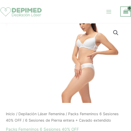
Ir
al
contenido
El
El
6
precio
precio
Sesiones
original
actual
de
era:
es:
Pierna
$ 28.500.
$ 17.100.
entera
+
Cavado
extendido
cantidad
Inicio
/
Depilación Láser Femenina
/
Packs Femeninos 6 Sesiones
40% OFF
/ 6 Sesiones de Pierna entera + Cavado extendido
Packs Femeninos 6 Sesiones 40% OFF