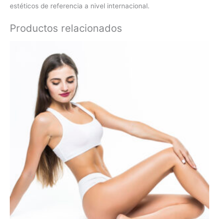
estéticos de referencia a nivel internacional.
Productos relacionados
El
El
precio
precio
original
actual
era:
es:
$ 78.300.
$ 47.000.