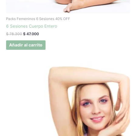
Packs Femeninos 6 Sesiones 40% OFF
6 Sesiones Cuerpo Entero
$
78.300
$
47.000
Añadir al carrito
El
El
precio
precio
original
actual
era:
es:
$ 41.600.
$ 24.970.