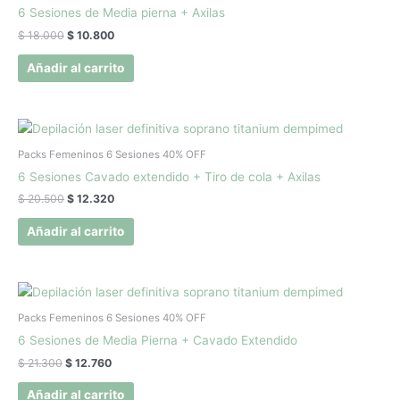
era:
es:
6 Sesiones de Media pierna + Axilas
$ 18.000.
$ 10.800.
$
18.000
$
10.800
Añadir al carrito
El
El
precio
precio
original
actual
Packs Femeninos 6 Sesiones 40% OFF
era:
es:
6 Sesiones Cavado extendido + Tiro de cola + Axilas
$ 20.500.
$ 12.320.
$
20.500
$
12.320
Añadir al carrito
El
El
precio
precio
original
actual
Packs Femeninos 6 Sesiones 40% OFF
era:
es:
6 Sesiones de Media Pierna + Cavado Extendido
$ 21.300.
$ 12.760.
$
21.300
$
12.760
Añadir al carrito