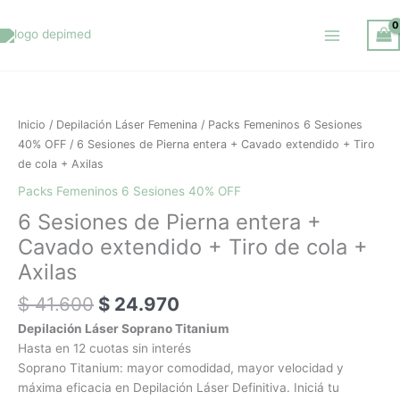
Ir
al
contenido
El
El
6
precio
precio
Sesiones
original
actual
de
Inicio
/
Depilación Láser Femenina
/
Packs Femeninos 6 Sesiones
era:
es:
Pierna
40% OFF
/ 6 Sesiones de Pierna entera + Cavado extendido + Tiro
$ 41.600.
$ 24.970.
entera
de cola + Axilas
+
Packs Femeninos 6 Sesiones 40% OFF
Cavado
6 Sesiones de Pierna entera +
extendido
+
Cavado extendido + Tiro de cola +
Tiro
Axilas
de
cola
$
41.600
$
24.970
+
Depilación Láser Soprano Titanium
Axilas
Hasta en 12 cuotas sin interés
cantidad
Soprano Titanium: mayor comodidad, mayor velocidad y
máxima eficacia en Depilación Láser Definitiva. Iniciá tu