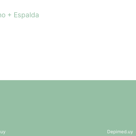
o + Espalda
.uy
Depimed.uy