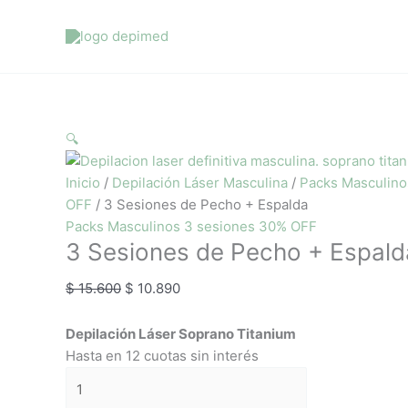
Ir
3
El
El
El
El
El
El
El
El
El
El
al
Sesiones
precio
precio
precio
precio
precio
precio
precio
precio
precio
precio
contenido
de
original
original
original
original
original
actual
actual
actual
actual
actual
Pecho
era:
era:
era:
era:
era:
es:
es:
es:
es:
es:
+
$ 15.600.
$ 8.500.
$ 36.900.
$ 25.500.
$ 20.700.
$ 10.890.
$ 5.940.
$ 17.900.
$ 14.500.
$ 25.800.
Espalda
🔍
cantidad
Inicio
/
Depilación Láser Masculina
/
Packs Masculino
OFF
/ 3 Sesiones de Pecho + Espalda
Packs Masculinos 3 sesiones 30% OFF
3 Sesiones de Pecho + Espald
$
15.600
$
10.890
Depilación Láser Soprano Titanium
Hasta en 12 cuotas sin interés