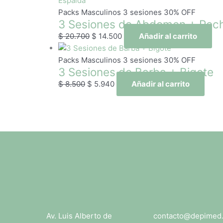
Packs Masculinos 3 sesiones 30% OFF
3 Sesiones de Abdomen + Pech
$
20.700
$
14.500
Añadir al carrito
Packs Masculinos 3 sesiones 30% OFF
3 Sesiones de Barba + Bigote
$
8.500
$
5.940
Añadir al carrito
Av. Luis Alberto de
contacto@depimed