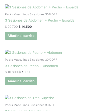
El
El
precio
precio
original
actual
Packs Masculinos 3 sesiones 30% OFF
era:
es:
3 Sesiones de Abdomen + Pecho + Espalda
$ 20.700.
$ 14.500.
$
20.700
$
14.500
Añadir al carrito
El
El
precio
precio
original
actual
Packs Masculinos 3 sesiones 30% OFF
era:
es:
3 Sesiones de Pecho + Abdomen
$ 10.800.
$ 7.590.
$
10.800
$
7.590
Añadir al carrito
El
El
precio
precio
original
actual
Packs Masculinos 3 sesiones 30% OFF
era:
es: