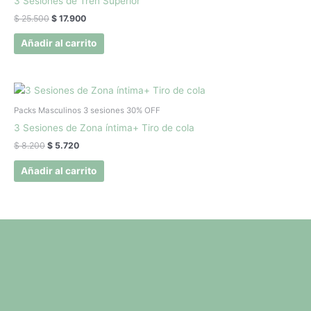
3 Sesiones de Tren Superior
$ 25.500.
$ 17.900.
$
25.500
$
17.900
Añadir al carrito
El
El
precio
precio
original
actual
Packs Masculinos 3 sesiones 30% OFF
era:
es:
3 Sesiones de Zona íntima+ Tiro de cola
$ 8.200.
$ 5.720.
$
8.200
$
5.720
Añadir al carrito