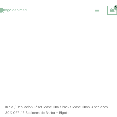
Ir
al
contenido
El
El
3
precio
precio
Sesiones
original
actual
de
era:
es:
Barba
$ 8.500.
$ 5.940.
+
Bigote
cantidad
Inicio
/
Depilación Láser Masculina
/
Packs Masculinos 3 sesiones
30% OFF
/ 3 Sesiones de Barba + Bigote