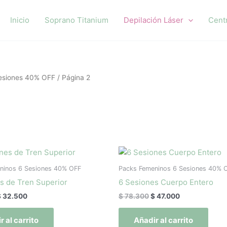
Inicio
Soprano Titanium
Depilación Láser
Cent
esiones 40% OFF
/ Página 2
l
El
El
El
recio
precio
precio
precio
riginal
actual
original
actual
ninos 6 Sesiones 40% OFF
Packs Femeninos 6 Sesiones 40% 
ra:
es:
era:
es:
s de Tren Superior
6 Sesiones Cuerpo Entero
 54.200.
$ 32.500.
$ 78.300.
$ 47.000.
$
32.500
$
78.300
$
47.000
r al carrito
Añadir al carrito