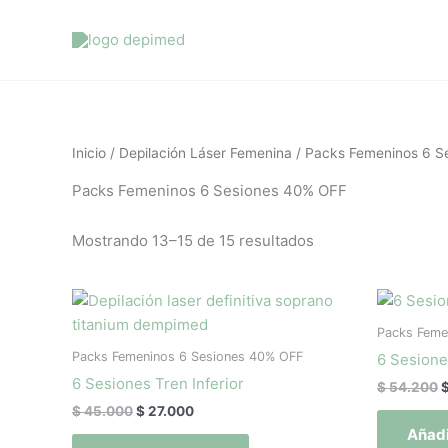
Ir
al
contenido
Inicio
/
Depilación Láser Femenina
/
Packs Femeninos 6 S
Packs Femeninos 6 Sesiones 40% OFF
Mostrando 13–15 de 15 resultados
El
El
E
precio
precio
p
original
actual
o
Packs Feme
era:
es:
e
Packs Femeninos 6 Sesiones 40% OFF
6 Sesione
$ 45.000.
$ 27.000.
$
6 Sesiones Tren Inferior
$
54.200
$
45.000
$
27.000
Añadi