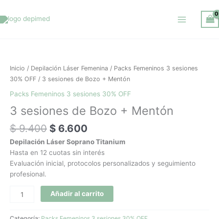
Ir
al
contenido
El
El
3
precio
precio
sesiones
original
actual
de
Inicio
/
Depilación Láser Femenina
/
Packs Femeninos 3 sesiones
era:
es:
Bozo
30% OFF
/ 3 sesiones de Bozo + Mentón
$ 9.400.
$ 6.600.
+
Packs Femeninos 3 sesiones 30% OFF
Mentón
3 sesiones de Bozo + Mentón
cantidad
$
9.400
$
6.600
Depilación Láser Soprano Titanium
Hasta en 12 cuotas sin interés
Evaluación inicial, protocolos personalizados y seguimiento
profesional.
Añadir al carrito
Categoría:
Packs Femeninos 3 sesiones 30% OFF