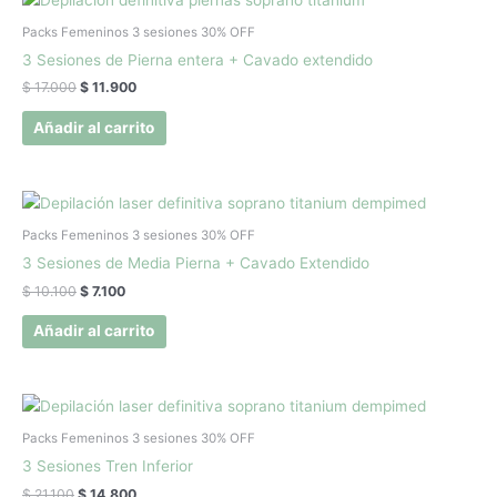
precio
precio
original
actual
Packs Femeninos 3 sesiones 30% OFF
era:
es:
3 Sesiones de Pierna entera + Cavado extendido
$ 17.000.
$ 11.900.
$
17.000
$
11.900
Añadir al carrito
El
El
precio
precio
original
actual
Packs Femeninos 3 sesiones 30% OFF
era:
es:
3 Sesiones de Media Pierna + Cavado Extendido
$ 10.100.
$ 7.100.
$
10.100
$
7.100
Añadir al carrito
El
El
precio
precio
original
actual
Packs Femeninos 3 sesiones 30% OFF
era:
es:
3 Sesiones Tren Inferior
$ 21.100.
$ 14.800.
$
21.100
$
14.800