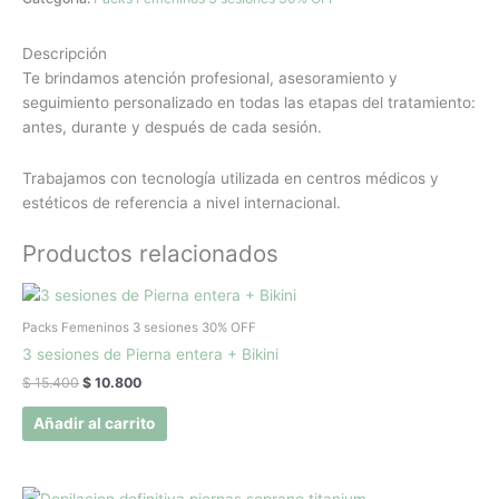
Descripción
Te brindamos atención profesional, asesoramiento y
seguimiento personalizado en todas las etapas del tratamiento:
antes, durante y después de cada sesión.
Trabajamos con tecnología utilizada en centros médicos y
estéticos de referencia a nivel internacional.
Productos relacionados
El
El
precio
precio
original
actual
Packs Femeninos 3 sesiones 30% OFF
era:
es:
3 sesiones de Pierna entera + Bikini
$ 15.400.
$ 10.800.
$
15.400
$
10.800
Añadir al carrito
El
El