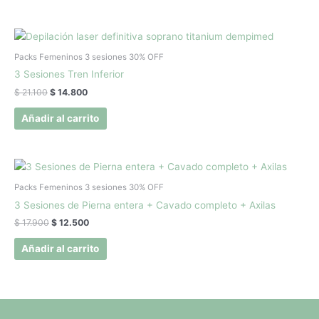
El
El
precio
precio
original
actual
Packs Femeninos 3 sesiones 30% OFF
era:
es:
3 Sesiones Tren Inferior
$ 21.100.
$ 14.800.
$
21.100
$
14.800
Añadir al carrito
El
El
precio
precio
original
actual
Packs Femeninos 3 sesiones 30% OFF
era:
es:
3 Sesiones de Pierna entera + Cavado completo + Axilas
$ 17.900.
$ 12.500.
$
17.900
$
12.500
Añadir al carrito