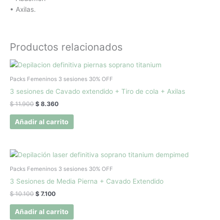
• Axilas.
Productos relacionados
El
El
precio
precio
original
actual
Packs Femeninos 3 sesiones 30% OFF
era:
es:
3 sesiones de Cavado extendido + Tiro de cola + Axilas
$ 11.900.
$ 8.360.
$
11.900
$
8.360
Añadir al carrito
El
El
precio
precio
original
actual
Packs Femeninos 3 sesiones 30% OFF
era:
es:
3 Sesiones de Media Pierna + Cavado Extendido
$ 10.100.
$ 7.100.
$
10.100
$
7.100
Añadir al carrito