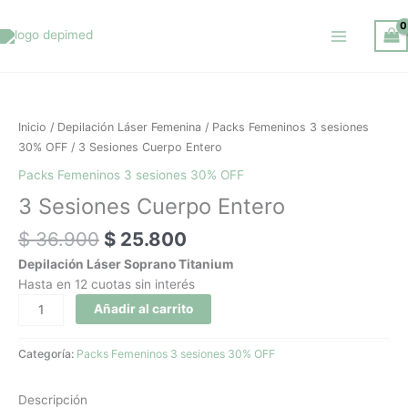
Ir
al
contenido
El
El
3
precio
precio
Sesiones
original
actual
Cuerpo
Inicio
/
Depilación Láser Femenina
/
Packs Femeninos 3 sesiones
era:
es:
Entero
30% OFF
/ 3 Sesiones Cuerpo Entero
$ 36.900.
$ 25.800.
cantidad
Packs Femeninos 3 sesiones 30% OFF
3 Sesiones Cuerpo Entero
$
36.900
$
25.800
Depilación Láser Soprano Titanium
Hasta en 12 cuotas sin interés
Añadir al carrito
Categoría:
Packs Femeninos 3 sesiones 30% OFF
Descripción