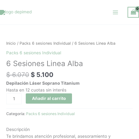
Ir
al
contenido
El
El
6
precio
precio
Sesiones
original
actual
Linea
Inicio
/
Packs 6 sesiones Individual
/ 6 Sesiones Linea Alba
era:
es:
Alba
Packs 6 sesiones Individual
$ 6.070.
$ 5.100.
cantidad
6 Sesiones Linea Alba
$
6.070
$
5.100
Depilación Láser Soprano Titanium
Hasta en 12 cuotas sin interés
Añadir al carrito
Categoría:
Packs 6 sesiones Individual
Descripción
Te brindamos atención profesional, asesoramiento y