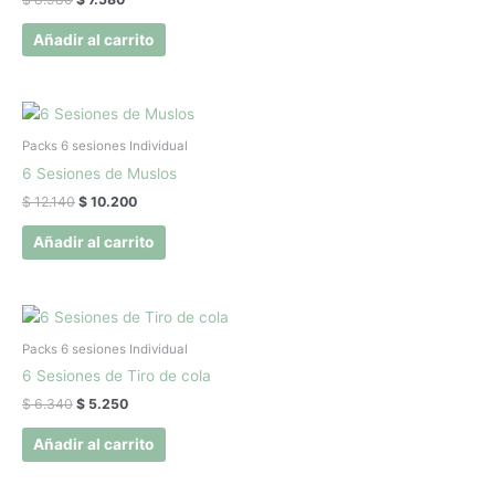
Añadir al carrito
El
El
precio
precio
original
actual
Packs 6 sesiones Individual
era:
es:
6 Sesiones de Muslos
$ 12.140.
$ 10.200.
$
12.140
$
10.200
Añadir al carrito
El
El
precio
precio
original
actual
Packs 6 sesiones Individual
era:
es:
6 Sesiones de Tiro de cola
$ 6.340.
$ 5.250.
$
6.340
$
5.250
Añadir al carrito