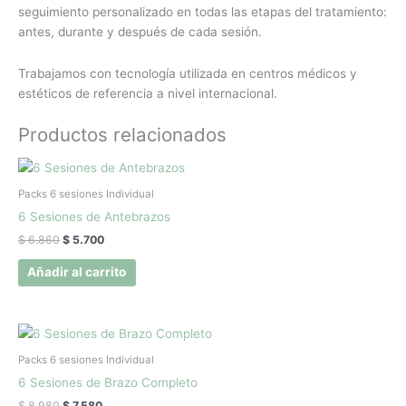
seguimiento personalizado en todas las etapas del tratamiento:
antes, durante y después de cada sesión.
Trabajamos con tecnología utilizada en centros médicos y
estéticos de referencia a nivel internacional.
Productos relacionados
El
El
precio
precio
original
actual
Packs 6 sesiones Individual
era:
es:
6 Sesiones de Antebrazos
$ 6.860.
$ 5.700.
$
6.860
$
5.700
Añadir al carrito
El
El
precio
precio
original
actual
Packs 6 sesiones Individual
era:
es:
6 Sesiones de Brazo Completo
$ 8.980.
$ 7.580.
$
8.980
$
7.580