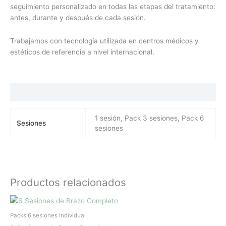
seguimiento personalizado en todas las etapas del tratamiento:
antes, durante y después de cada sesión.
Trabajamos con tecnología utilizada en centros médicos y
estéticos de referencia a nivel internacional.
Información adicional
1 sesión, Pack 3 sesiones, Pack 6
Sesiones
sesiones
Productos relacionados
El
El
precio
precio
original
actual
Packs 6 sesiones Individual
era:
es: