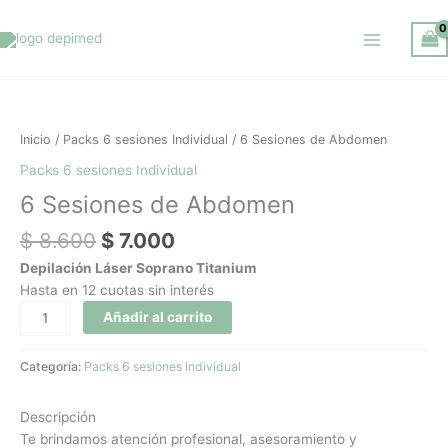
Ir
al
contenido
El
El
6
precio
precio
Sesiones
original
actual
de
Inicio
/
Packs 6 sesiones Individual
/ 6 Sesiones de Abdomen
era:
es:
Abdomen
Packs 6 sesiones Individual
$ 8.600.
$ 7.000.
cantidad
6 Sesiones de Abdomen
$
8.600
$
7.000
Depilación Láser Soprano Titanium
Hasta en 12 cuotas sin interés
Añadir al carrito
Categoría:
Packs 6 sesiones Individual
Descripción
Te brindamos atención profesional, asesoramiento y