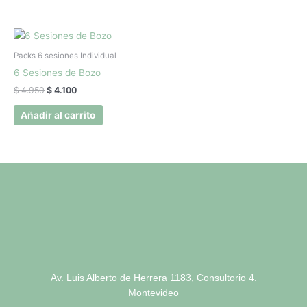
El
El
precio
precio
original
actual
Packs 6 sesiones Individual
era:
es:
6 Sesiones de Bozo
$ 4.950.
$ 4.100.
$
4.950
$
4.100
Añadir al carrito
Av. Luis Alberto de Herrera 1183, Consultorio 4.
Montevideo