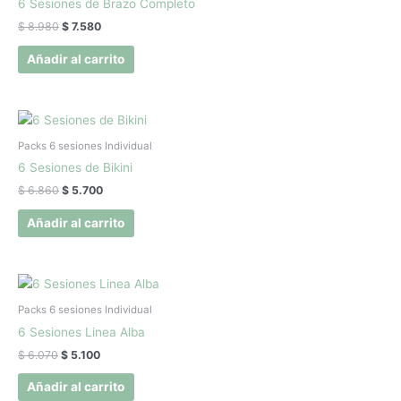
6 Sesiones de Brazo Completo
$ 8.980.
$ 7.580.
$
8.980
$
7.580
Añadir al carrito
El
El
precio
precio
original
actual
Packs 6 sesiones Individual
era:
es:
6 Sesiones de Bikini
$ 6.860.
$ 5.700.
$
6.860
$
5.700
Añadir al carrito
El
El
precio
precio
original
actual
Packs 6 sesiones Individual
era:
es:
6 Sesiones Linea Alba
$ 6.070.
$ 5.100.
$
6.070
$
5.100
Añadir al carrito