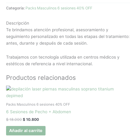
Categoría:
Packs Masculinos 6 sesiones 40% OFF
Descripción
Te brindamos atención profesional, asesoramiento y
seguimiento personalizado en todas las etapas del tratamiento:
antes, durante y después de cada sesión.
Trabajamos con tecnología utilizada en centros médicos y
estéticos de referencia a nivel internacional.
Productos relacionados
El
El
precio
precio
original
actual
era:
es:
Packs Masculinos 6 sesiones 40% OFF
$ 18.000.
$ 10.800.
6 Sesiones de Pecho + Abdomen
$
18.000
$
10.800
Añadir al carrito