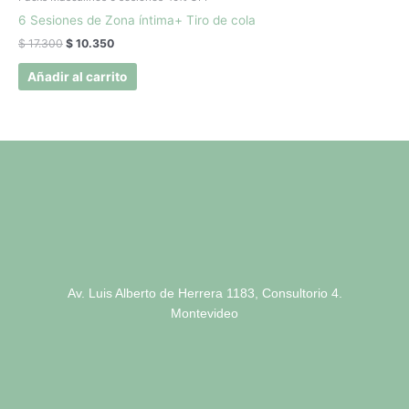
era:
es:
6 Sesiones de Zona íntima+ Tiro de cola
$ 17.300.
$ 10.350.
$
17.300
$
10.350
Añadir al carrito
Av. Luis Alberto de Herrera 1183, Consultorio 4.
Montevideo