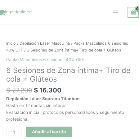
Ir
al
contenido
El
El
6
precio
precio
Sesiones
original
actual
de
Inicio
/
Depilación Láser Masculina
/
Packs Masculinos 6 sesiones
era:
es:
Zona
40% OFF
/ 6 Sesiones de Zona íntima+ Tiro de cola + Glúteos
$ 27.200.
$ 16.300.
íntima+
Packs Masculinos 6 sesiones 40% OFF
Tiro
6 Sesiones de Zona íntima+ Tiro de
de
cola
cola + Glúteos
+
$
27.200
$
16.300
Glúteos
cantidad
Depilación Láser Soprano Titanium
Hasta en 12 cuotas sin interés
Evaluación inicial, protocolos personalizados y seguimiento
profesional.
Añadir al carrito