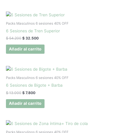
El
El
precio
precio
original
actual
Packs Masculinos 6 sesiones 40% OFF
era:
es:
6 Sesiones de Tren Superior
$ 54.200.
$ 32.500.
$
54.200
$
32.500
Añadir al carrito
El
El
precio
precio
original
actual
Packs Masculinos 6 sesiones 40% OFF
era:
es:
6 Sesiones de Bigote + Barba
$ 13.000.
$ 7.800.
$
13.000
$
7.800
Añadir al carrito
El
El
precio
precio
original
actual
Packs Masculinos 6 sesiones 40% OFF